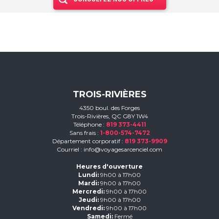
TROIS-RIVIÈRES
4350 boul. des Forges
Trois-Rivières, QC G8Y 1W4
Téléphone :
819 373-4411
Sans frais :
1-800-574-7472
Département corporatif :
819 373-9909
Courriel :
info@voyagesarcenciel.com
Heures d'ouverture
Lundi:
9h00 à 17h00
Mardi:
9h00 à 17h00
Mercredi:
9h00 à 17h00
Jeudi:
9h00 à 17h00
Vendredi:
9h00 à 17h00
Samedi:
Fermé