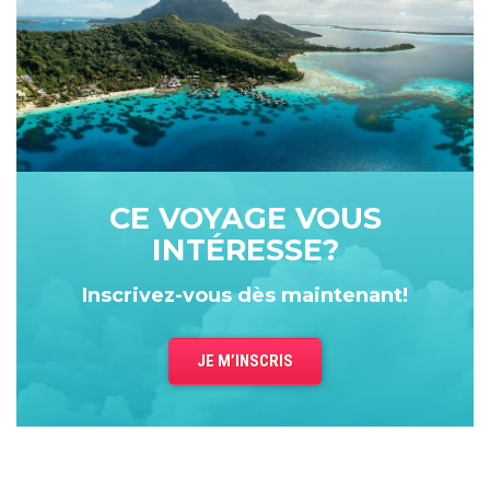
Assistez à nos sessions d'information
Liens utiles
Département Corporatif
À propos
Nous joindre
CE VOYAGE VOUS
Conditions de réservation
INTÉRESSE?
Inscrivez-vous dès maintenant!
JE M’INSCRIS