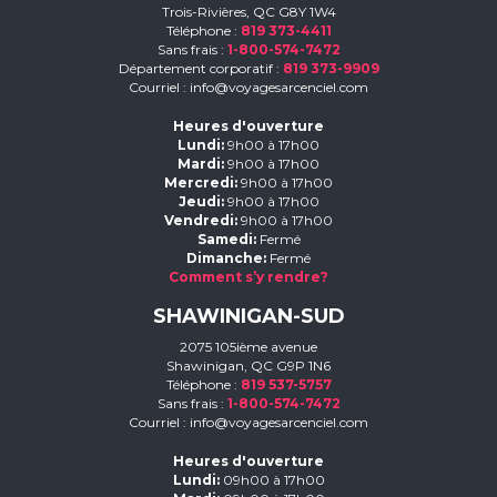
Trois-Rivières, QC G8Y 1W4
Téléphone :
819 373-4411
Sans frais :
1-800-574-7472
Département corporatif :
819 373-9909
Courriel :
info@voyagesarcenciel.com
Heures d'ouverture
Lundi:
9h00 à 17h00
Mardi:
9h00 à 17h00
Mercredi:
9h00 à 17h00
Jeudi:
9h00 à 17h00
Vendredi:
9h00 à 17h00
Samedi:
Fermé
Dimanche:
Fermé
Comment s’y rendre?
SHAWINIGAN-SUD
2075 105ième avenue
Shawinigan, QC G9P 1N6
Téléphone :
819 537-5757
Sans frais :
1-800-574-7472
Courriel :
info@voyagesarcenciel.com
Heures d'ouverture
Lundi:
09h00 à 17h00