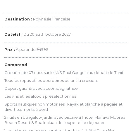
Destination :
Polynésie Française
Date(s) :
Du 20 au 31 octobre 2027
Prix :
À partir de 9499$
Comprend :
Croisière de 07 nuits sur le M/S Paul Gauguin au départ de Tahiti
Tous les repas et les pourboires durant la croisière
Départ garanti avec accompagnatrice
Les vins et les alcools présélectionnés
Sports nautiques non motorisés : kayak et planche à pagaie et
divertissements à bord
2 nuits en bungalow jardin avec piscine à l’hôtel Manava Moorea
Beach Resort & Spa Incluant le souper et le déjeuner
1 chambre de jour en chambre standard à l’hôtel Tahiti Nui