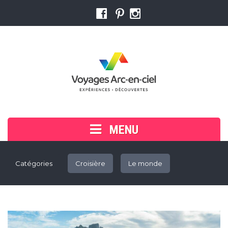
MENU
Accueil
Catégories
Croisière
Le monde
Voyager en groupe
Cherchez ou réservez votre voyage
Trouver un conseiller