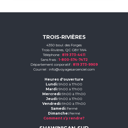
TROIS-RIVIÈRES
4350 boul. des Forges
Trois-Rivières, QC G8Y 1W4
Téléphone :
819 373-4411
Sans frais :
1-800-574-7472
Département corporatif :
819 373-9909
Courriel :
info@voyagesarcenciel.com
Heures d'ouverture
Lundi:
9h00 à 17h00
Mardi:
9h00 à 17h00
Mercredi:
9h00 à 17h00
Jeudi:
9h00 à 17h00
Vendredi:
9h00 à 17h00
Samedi:
Fermé
Dimanche:
Fermé
Comment s’y rendre?