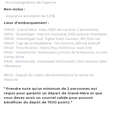
- Accompagnatrice de l’agence
Non-inclus :
- Assurance annulation de 3.27$
Lieux d’embarquement :
09h00 : Grand-Mère : Maxi, 2650, 6e rue (min. 2 personnes)
09h10 : Shawinigan : marché municipal, 2093 avenue Champlain
09h20 : Shawinigan-Sud : Église Saint-Sauveur, 615, 123e rue
09h45 : Cap-de-la-Madeleine : Tim Hortons, 285 rue Barkoff
10h00 : Trois-Rivières : Metro Plus, 5005 boul. Jean XXIII
10h20 : Yamachiche : Restaurant La Porte de la Mauricie, 4 route
Sainte-Anne
10h50 : Berthierville : Restaurant McDonald's, 1040 avenue Gilles
Villeneuve
18h30 : Départ du Casino de Montréal pour le retour en
Mauricie.
* Prendre note qu'un minimum de 2 personnes est
requis pour garantir un départ de Grand-Mère et que
vous devez avoir un courriel valide pour pouvoir
bénéficier du dépôt de 7500 points *