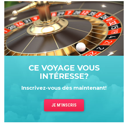
Assistez à nos sessions d'information
Liens utiles
Département Corporatif
À propos
Nous joindre
Conditions de réservation
CE VOYAGE VOUS
INTÉRESSE?
Inscrivez-vous dès maintenant!
JE M’INSCRIS