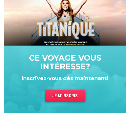
Assistez à nos sessions d'information
Liens utiles
Département Corporatif
À propos
Nous joindre
CE VOYAGE VOUS
Conditions de réservation
INTÉRESSE?
Inscrivez-vous dès maintenant!
JE M’INSCRIS