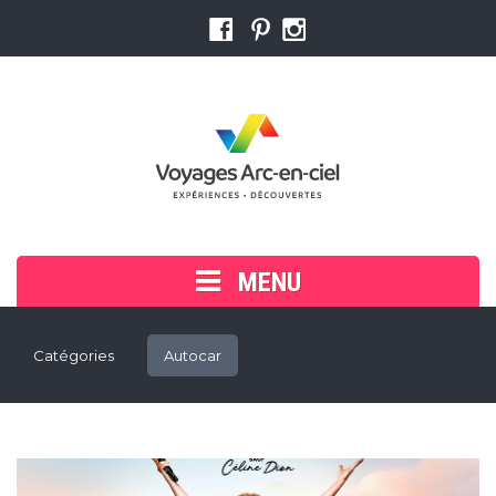
MENU
Accueil
Catégories
Autocar
Voyager en groupe
Cherchez ou réservez votre voyage
Trouver un conseiller