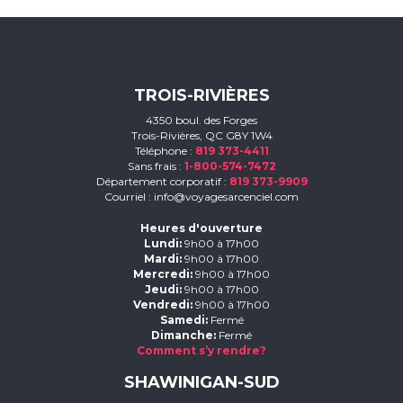
TROIS-RIVIÈRES
4350 boul. des Forges
Trois-Rivières, QC G8Y 1W4
Téléphone :
819 373-4411
Sans frais :
1-800-574-7472
Département corporatif :
819 373-9909
Courriel :
info@voyagesarcenciel.com
Heures d'ouverture
Lundi:
9h00 à 17h00
Mardi:
9h00 à 17h00
Mercredi:
9h00 à 17h00
Jeudi:
9h00 à 17h00
Vendredi:
9h00 à 17h00
Samedi:
Fermé
Dimanche:
Fermé
Comment s’y rendre?
SHAWINIGAN-SUD